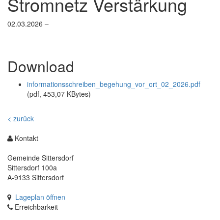
Stromnetz Verstärkung
springen,
Accesskey
4
02.03.2026
–
Download
informationsschreiben_begehung_vor_ort_02_2026.pdf
(pdf, 453,07 KBytes)
< zurück
Kontakt
Gemeinde Sittersdorf
Sittersdorf 100a
A-9133 Sittersdorf
Lageplan öffnen
Erreichbarkeit