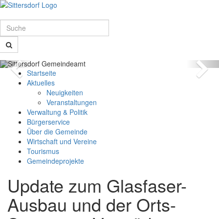
Schnellmenü
Zur
Startseite
springen,
Suche
Accesskey
0
,
Suche
Zur
Hauptnavigation
vorheriges
nä
Zum
springen,
Startseite
Bild
Bi
Schnellmenü
Accesskey
Aktuelles
zurück
1
,
Neuigkeiten
Zum
Veranstaltungen
Inhalt
Verwaltung & Politik
springen,
Bürgerservice
Accesskey
Über die Gemeinde
2
,
Wirtschaft und Vereine
Zur
Tourismus
Kontaktseite
Gemeindeprojekte
springen,
Update zum Glasfaser-
Zum
Accesskey
Schnellmenü
3
,
Ausbau und der Orts-
zurück
Zur
Sitemap