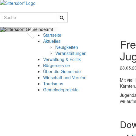
Schnellmenü
Zur
Startseite
springen,
Suche
Suche
Accesskey
0
,
vorheriges
Zur
Zum
Zum
Startseite
Bild
Hauptnavigation
Fre
Schnellmenü
Schnell
Aktuelles
springen,
zurück
zurück
Neuigkeiten
Jug
Accesskey
Veranstaltungen
1
,
Verwaltung & Politik
Zum
Bürgerservice
28.05.2
Inhalt
Über die Gemeinde
springen,
Wirtschaft und Vereine
Mit vie
Accesskey
Tourismus
Kärnten
2
,
Gemeindeprojekte
Zur
Jugendar
Kontaktseite
wir auf
springen,
Accesskey
3
,
Dow
Zur
Sitemap
p