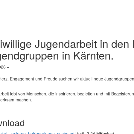
iwillige Jugendarbeit in den
menü
endgruppen in Kärnten.
026
–
l Herz, Engagement und Freude suchen wir aktuell neue Jugendgruppen
.
beit lebt von Menschen, die inspirieren, begleiten und mit Begeiste
merksam machen.
nload
lakat-_externe_betreuerinnen_suche.pdf
(pdf, 2,24 MBbytes)