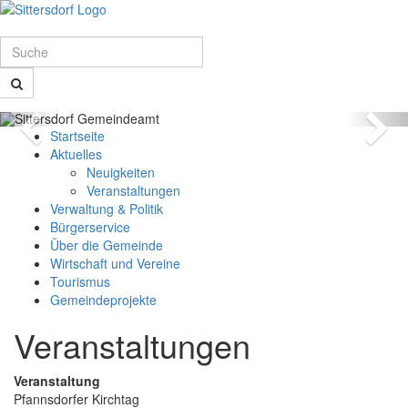
Schnellmenü
Zur
Startseite
springen,
Suche
Accesskey
0
,
Suche
Zur
Hauptnavigation
vorheriges
nä
Zum
springen,
Startseite
Bild
Bi
Schnellmenü
Accesskey
Aktuelles
zurück
1
,
Neuigkeiten
Zum
Veranstaltungen
Inhalt
Verwaltung & Politik
springen,
Bürgerservice
Accesskey
Über die Gemeinde
2
,
Wirtschaft und Vereine
Zur
Tourismus
Kontaktseite
Gemeindeprojekte
springen,
Veranstaltungen
Zum
Accesskey
Schnellmenü
3
,
zurück
Zur
Veranstaltung
Sitemap
Pfannsdorfer Kirchtag